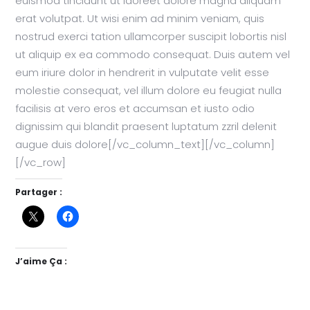
euismod tincidunt ut laoreet dolore magna aliquam
erat volutpat. Ut wisi enim ad minim veniam, quis
nostrud exerci tation ullamcorper suscipit lobortis nisl
ut aliquip ex ea commodo consequat. Duis autem vel
eum iriure dolor in hendrerit in vulputate velit esse
molestie consequat, vel illum dolore eu feugiat nulla
facilisis at vero eros et accumsan et iusto odio
dignissim qui blandit praesent luptatum zzril delenit
augue duis dolore[/vc_column_text][/vc_column]
[/vc_row]
Partager :
J’aime Ça :