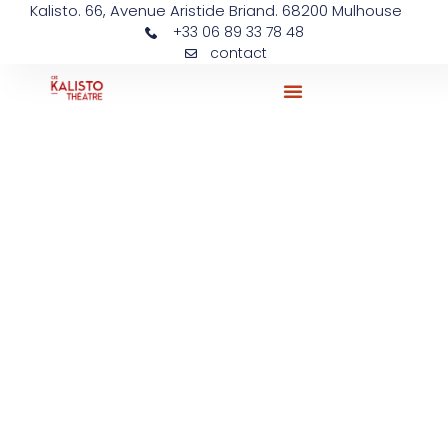
Kalisto. 66, Avenue Aristide Briand. 68200 Mulhouse
+33 06 89 33 78 48
contact
Ateliers Et Actions Pédagogiques