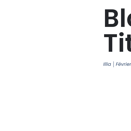
Bl
Ti
Illia
Févrie