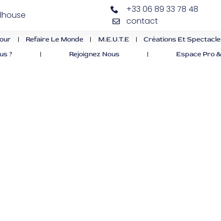
+33 06 89 33 78 48
ulhouse
contact
our
Refaire Le Monde
M.E.U.T.E
Créations Et Spectacl
us ?
Rejoignez Nous
Espace Pro &