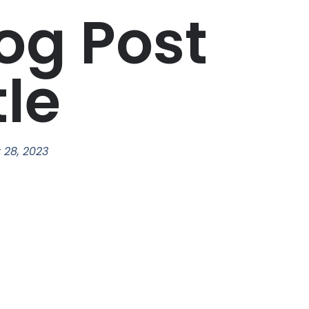
og Post
tle
r 28, 2023