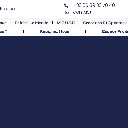
+33 06 89 33 78 48
ulhouse
contact
our
Refaire Le Monde
M.E.U.T.E
Créations Et Spectacl
us ?
Rejoignez Nous
Espace Pro &