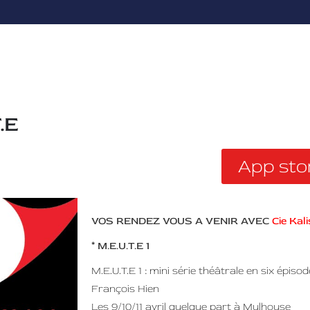
.E
App sto
VOS RENDEZ VOUS A VENIR AVEC
Cie Kal
* M.E.U.T.E 1
M.E.U.T.E 1 : mini série théâtrale en six épis
François Hien
Les 9/10/11 avril quelque part à Mulhouse