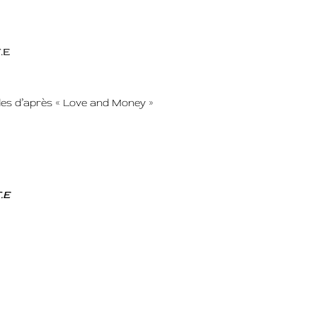
.E
sodes d’après « Love and Money »
.E