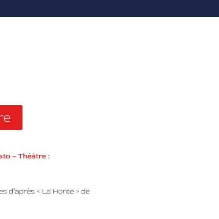
re
isto – Théâtre
:
odes d’après « La Honte » de