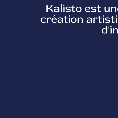
Kalisto est u
création artis
d'i