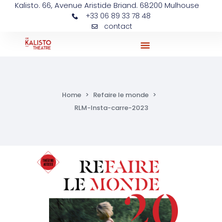
Kalisto. 66, Avenue Aristide Briand. 68200 Mulhouse
+33 06 89 33 78 48
contact
Ateliers Et Actions Pédagogiques
Home
>
Refaire le monde
>
RLM-Insta-carre-2023