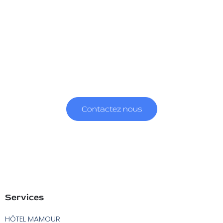
A Kalisto, nous croyons dans la capacité de
l’art à créer du lien, à participer à la
construction personnelle et à
l’enrichissement d’autrui.
Et nous partageons la vision que c’est par des créations
audacieuses, innovantes mais toujours généreuses que l’art
théâtral remplit pleinement ses fonctions émancipatrices.
Contactez nous
Services
HÔTEL MAMOUR