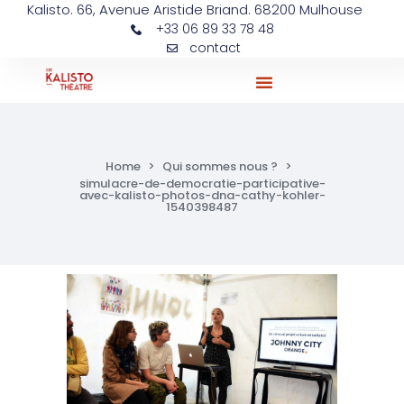
Kalisto. 66, Avenue Aristide Briand. 68200 Mulhouse
+33 06 89 33 78 48
contact
Ateliers Et Actions Pédagogiques
Home
>
Qui sommes nous ?
>
simulacre-de-democratie-participative-
avec-kalisto-photos-dna-cathy-kohler-
1540398487