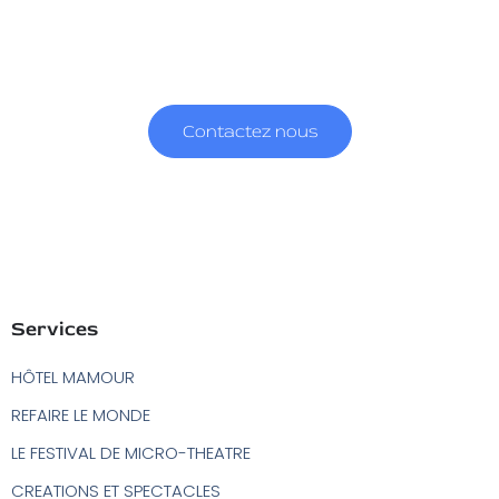
Et nous partageons la vision que c’est par des créations
audacieuses, innovantes mais toujours généreuses que l’art
théâtral remplit pleinement ses fonctions émancipatrices.
Contactez nous
Services
HÔTEL MAMOUR
REFAIRE LE MONDE
LE FESTIVAL DE MICRO-THEATRE
CREATIONS ET SPECTACLES