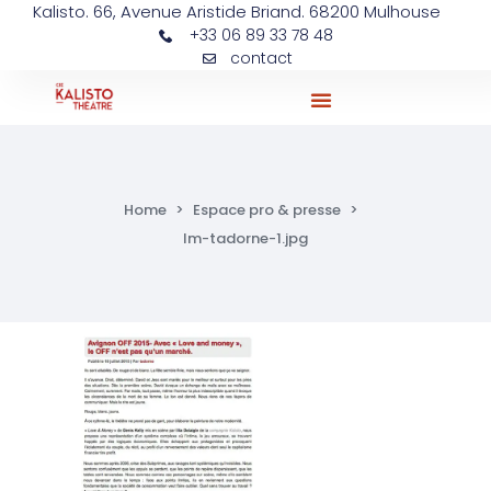
Kalisto. 66, Avenue Aristide Briand. 68200 Mulhouse
+33 06 89 33 78 48
contact
Ateliers Et Actions Pédagogiques
Home
>
Espace pro & presse
>
lm-tadorne-1.jpg