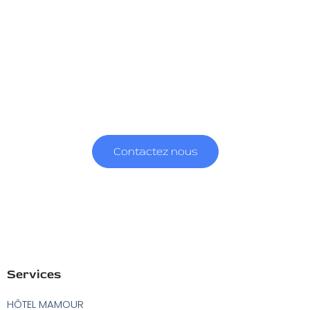
A Kalisto, nous croyons dans la capacité de
l’art à créer du lien, à participer à la
construction personnelle et à
l’enrichissement d’autrui.
Et nous partageons la vision que c’est par des créations
audacieuses, innovantes mais toujours généreuses que l’art
théâtral remplit pleinement ses fonctions émancipatrices.
Contactez nous
Services
HÔTEL MAMOUR