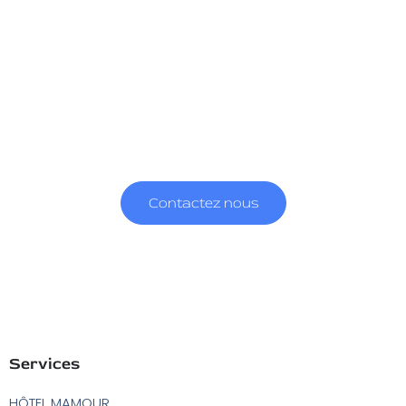
A Kalisto, nous croyons dans la capacité de
l’art à créer du lien, à participer à la
construction personnelle et à
l’enrichissement d’autrui.
Et nous partageons la vision que c’est par des créations
audacieuses, innovantes mais toujours généreuses que l’art
théâtral remplit pleinement ses fonctions émancipatrices.
Contactez nous
Services
HÔTEL MAMOUR