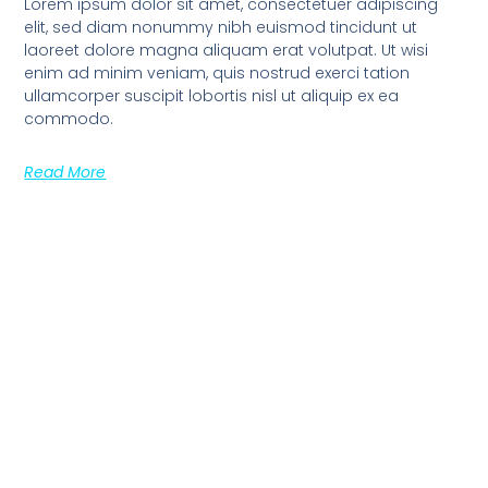
Lorem ipsum dolor sit amet, consectetuer adipiscing
elit, sed diam nonummy nibh euismod tincidunt ut
laoreet dolore magna aliquam erat volutpat. Ut wisi
enim ad minim veniam, quis nostrud exerci tation
ullamcorper suscipit lobortis nisl ut aliquip ex ea
commodo.
Read More