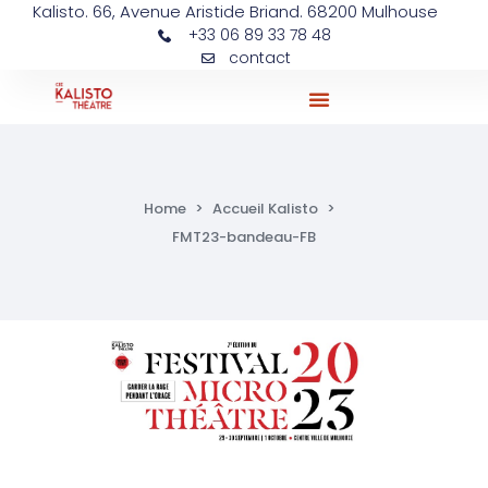
Kalisto. 66, Avenue Aristide Briand. 68200 Mulhouse
+33 06 89 33 78 48
contact
Ateliers Et Actions Pédagogiques
Home
>
Accueil Kalisto
>
FMT23-bandeau-FB